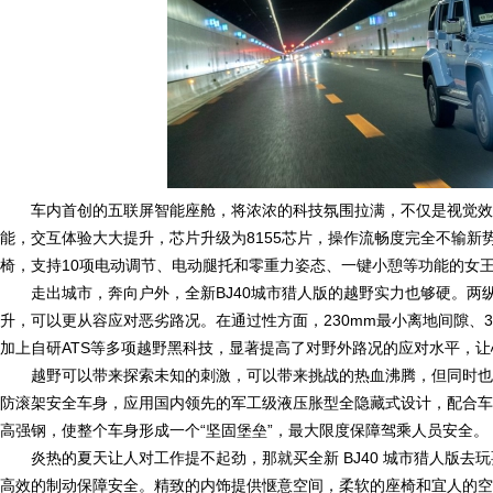
车内首创的五联屏智能座舱，将浓浓的科技氛围拉满，不仅是视觉效
能，交互体验大大提升，芯片升级为8155芯片，操作流畅度完全不输新
椅，支持10项电动调节、电动腿托和零重力姿态、一键小憩等功能的女
走出城市，奔向户外，全新BJ40城市猎人版的越野实力也够硬。
升，可以更从容应对恶劣路况。在通过性方面，230mm最小离地间隙、37°
加上自研ATS等多项越野黑科技，显著提高了对野外路况的应对水平，
越野可以带来探索未知的刺激，可以带来挑战的热血沸腾，但同时也
防滚架安全车身，应用国内领先的军工级液压胀型全隐藏式设计，配合车身采用
高强钢，使整个车身形成一个“坚固堡垒”，最大限度保障驾乘人员安全。
炎热的夏天让人对工作提不起劲，那就买全新 BJ40 城市猎人版
高效的制动保障安全。精致的内饰提供惬意空间，柔软的座椅和宜人的空