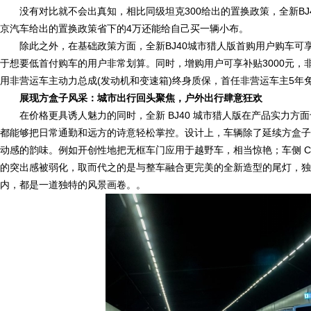
没有对比就不会出真知，相比同级坦克300给出的置换政策，全新BJ
京汽车给出的置换政策省下的4万还能给自己买一辆小布。
除此之外，在基础政策方面，全新BJ40城市猎人版首购用户购车可享受
于想要低首付购车的用户非常划算。同时，增购用户可享补贴3000元，
用非营运车主动力总成(发动机和变速箱)终身质保，首任非营运车主5年
展现方盒子风采：城市出行回头聚焦，户外出行肆意狂欢
在价格更具诱人魅力的同时，全新 BJ40 城市猎人版在产品实力
都能够把日常通勤和远方的诗意轻松掌控。设计上，车辆除了延续方盒子
动感的韵味。例如开创性地把无框车门应用于越野车，相当惊艳；车侧 C
的突出感被弱化，取而代之的是与整车融合更完美的全新造型的尾灯，独
内，都是一道独特的风景画卷。。