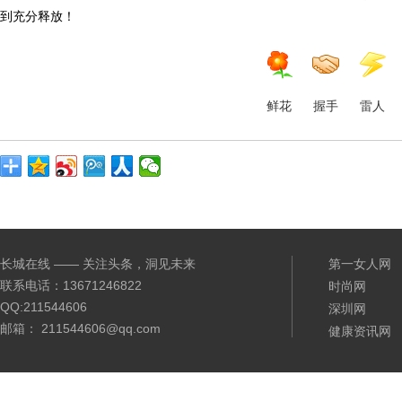
到充分释放！
鲜花
握手
雷人
长城在线 —— 关注头条，洞见未来
第一女人网
联系电话：13671246822
时尚网
QQ:211544606
深圳网
邮箱： 211544606@qq.com
健康资讯网