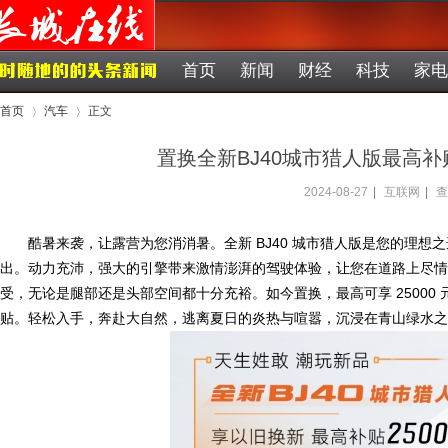
首页
新闻
财经
科技
家电
首页
汽车
正文
置换全新BJ40城市猎人版最高
2024-08-27
|
互联网
|
查
›
›
酷暑来袭，让露营为您消消暑。全新 BJ40 城市猎人版是您的理
出。动力充沛，强大的引擎带来激情澎湃的驾驶体验，让您在道路上尽情
受，无论是腿部还是头部空间都十分充裕。如今置换，最高可享 25000 元
贴。轻松入手，奔赴大自然，逃离夏日的炎热与喧嚣，沉浸在青山绿水之