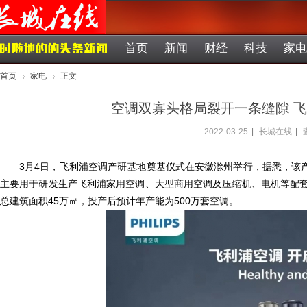
首页
新闻
财经
科技
家电
首页
家电
正文
空调双寡头格局裂开一条缝隙 
2022-03-25
|
长城在线
|
›
›
3月4日，飞利浦空调产研基地奠基仪式在安徽滁州举行，据悉，该
主要用于研发生产飞利浦家用空调、大型商用空调及压缩机、电机等配套
总建筑面积45万㎡，投产后预计年产能为500万套空调。