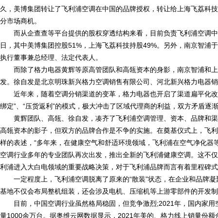
久，美博集团转让了飞利浦空调在中国的品牌授权，转让给上海飞荔科技
分市场商机。
而从企查查等平台提供的股权穿透结构来看，目前负责飞利浦空调中国
日，其中美博集团控股51%，上海飞荔科技持股49%。另外，南京智浦于
执行董事兼总经理、法定代表人。
而除了格力电器黄辉等原高管团队和高瓴资本的身影，南京智浦和上
发。徐自发是北京明珠新兴格力空调销售有限公司、河北新兴格力电器销
近年来，随着空调分销渠道的变革，格力电器也开启了渠道扁平化改
绑定”、“压货返利”的模式，极大冲击了区域代理商的利益，双方矛盾逐
黄辉团队、高瓴、徐自发，凑齐了飞利浦空调管理、资本、品牌和渠
高瓴资本的影子，但双方的品牌合作是不争的实施。在奠基仪式上，飞利浦全球市
样的表述，“多年来，在健康空气和舒适环境领域，飞利浦在空气净化器
空调行业多年的专业团队再次出发，推出全新的飞利浦健康空调。这不仅
利浦进入大白电领域的重要战略决策，对于飞利浦品牌而言有着里程碑式
一定程度上，飞利浦空调脱离了原来的“散装”状态，在企业和品牌
基地不仅会布局整机组装，还会涉及电机、压缩机等上游零部件的开发制
目前，中国空调行业虽然格局稳固，但竞争激烈;2021年，国内家用空调
量1000余万台。据奥维云网数据显示，2021年美的、格力线上销量份