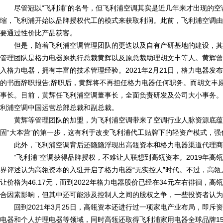
尽管冠以“飞利浦”的名号，但飞利浦空调其实是近几年来才出现的
缩，飞利浦开始以品牌授权代工的模式来获取利润。此前，飞利浦空调由
要通过性价比产品获客。
但是，随着飞利浦空调管理团队的更迭以及自有产研基地的建设，其
管理团队是格力电器原执行总裁黄辉以及原总裁助理胡文丰等人。黄辉曾
入格力电器，拥有丰富的技术管理经验。2021年2月21日，格力电器发
的书面辞职报告;辞职后，黄辉将不再担任格力电器任何职务。而胡文丰
事长。目前，黄辉任飞利浦空调董事长，全面负责研发及公司大小事务。
利浦空调中国运营总部总裁和副总裁。
黄辉等管理团队的加盟，为飞利浦空调带来了空调行业人脉资源底蕴
固“大本营”的第一步，这有利于改变飞利浦代工贴牌下的轻资产模式，
此外，飞利浦空调背后还隐隐浮现出高瓴资本和格力电器渠道代理商
“飞利浦”空调获得品牌授权，不难让人联想到高瓴资本。2019年高
界评述认为高瓴资本的入驻开启了格力电器“无实控人”时代。不过，高瓴
让价格为46.17元，而到2022年格力电器股价已经在34元左右徘徊，
合因素影响，但其中还可能涉及控制人之间的股权之争，一些投资者认为
回到2021年3月25日，高瓴资本还进行过一项家电产业布局，即斥
电器和个人护理电器等领域，同时高瓴还取得飞利浦家用电器全球品牌15