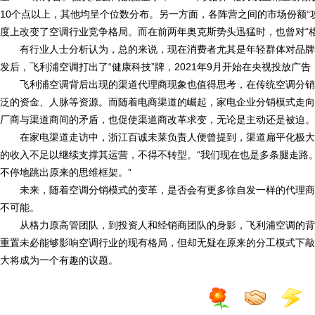
10个点以上，其他均呈个位数分布。另一方面，各阵营之间的市场份额“攻
度上改变了空调行业竞争格局。而在前两年奥克斯势头迅猛时，也曾对“格
有行业人士分析认为，总的来说，现在消费者尤其是年轻群体对品牌
发后，飞利浦空调打出了“健康科技”牌，2021年9月开始在央视投放广告
飞利浦空调背后出现的渠道代理商现象也值得思考，在传统空调分销
泛的资金、人脉等资源。而随着电商渠道的崛起，家电企业分销模式走向
厂商与渠道商间的矛盾，也促使渠道商改革求变，无论是主动还是被迫。
在家电渠道走访中，浙江百诚未莱负责人便曾提到，渠道扁平化极大
的收入不足以继续支撑其运营，不得不转型。“我们现在也是多条腿走路
不停地跳出原来的思维框架。”
未来，随着空调分销模式的变革，是否会有更多徐自发一样的代理商
不可能。
从格力原高管团队，到投资人和经销商团队的身影，飞利浦空调的背
重置未必能够影响空调行业的现有格局，但却无疑在原来的分工模式下敲
大将成为一个有趣的议题。