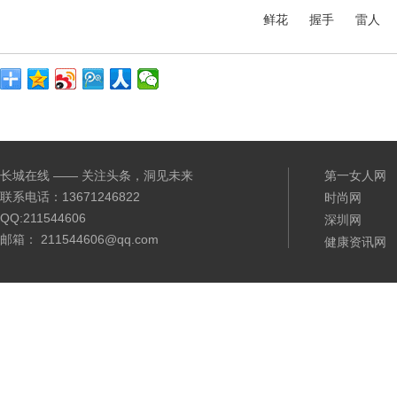
鲜花
握手
雷人
长城在线 —— 关注头条，洞见未来
第一女人网
联系电话：13671246822
时尚网
QQ:211544606
深圳网
邮箱： 211544606@qq.com
健康资讯网