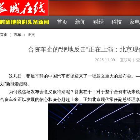
首页
新闻
财经
科技
家电
首页
汽车
正文
合资车企的“绝地反击”正在上演：北京现代
2025-11-09
|
互联网
|
查
›
›
这几日，稍显平静的中国汽车市场迎来了一场意义重大的发布会。——
划”新能源战略。
为何说这场发布会意义很特别呢？答案在于：对于整个合资市场来说
合资车企正以发展的信心和决心赶超上来，正如北京现代常任副总经理李