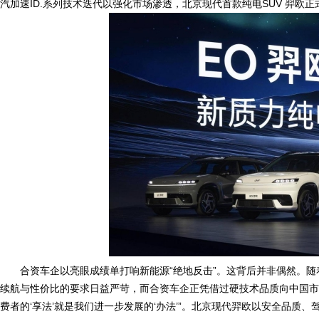
汽加速ID.系列技术迭代以强化市场渗透，北京现代首款纯电SUV 羿欧
合资车企以亮眼成绩单打响新能源“绝地反击”。这背后并非偶然。随着
续航与性价比的要求日益严苛，而合资车企正凭借过硬技术品质向中国市
费者的‘享法’就是我们进一步发展的‘办法’”。北京现代羿欧以安全品质