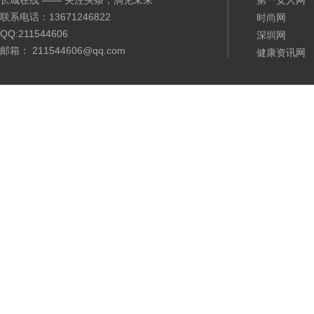
长城在线 —— 关注头条，洞见未来
第一女人网
联系电话：13671246822
时尚网
QQ:211544606
深圳网
邮箱： 211544606@qq.com
健康资讯网