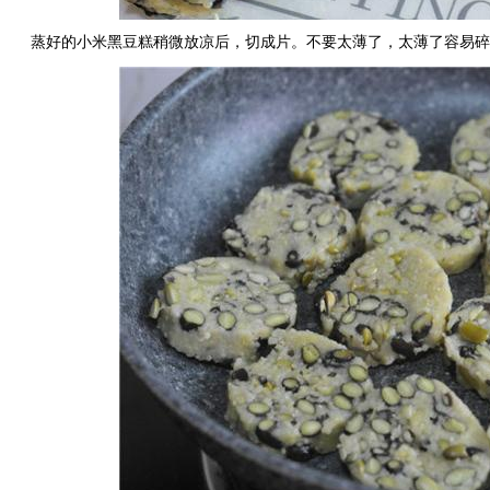
蒸好的小米黑豆糕稍微放凉后，切成片。不要太薄了，太薄了容易碎