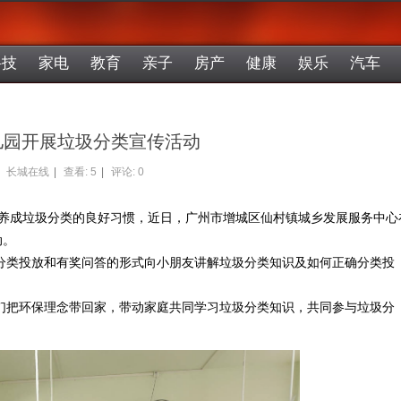
科技
家电
教育
亲子
房产
健康
娱乐
汽车
儿园开展垃圾分类宣传活动
长城在线
|
查看:
5
|
评论: 0
，养成垃圾分类的良好习惯，近日，广州市增城区仙村镇城乡发展服务中心
动。
分类投放和有奖问答的形式向小朋友讲解垃圾分类知识及如何正确分类投
们把环保理念带回家，带动家庭共同学习垃圾分类知识，共同参与垃圾分