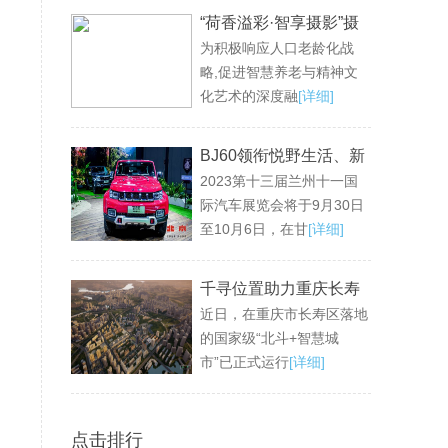
“荷香溢彩·智享摄影”摄
为积极响应人口老龄化战
影公益活动成功举办，
略,促进智慧养老与精神文
共绘老龄生活新画卷
化艺术的深度融
[详细]
BJ60领衔悦野生活、新
2023第十三届兰州十一国
魔方领衔悦己生活，兰
际汽车展览会将于9月30日
州十一国际车展不见不
至10月6日，在甘
[详细]
散！
千寻位置助力重庆长寿
近日，在重庆市长寿区落地
区打造国家级“北斗+智
的国家级“北斗+智慧城
慧城市”
市”已正式运行
[详细]
点击排行