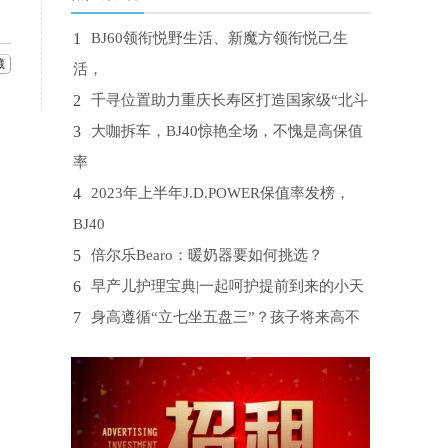
1
BJ60领衔悦野生活、新魔方领衔悦己生
藏
活，
2
千寻位置助力重庆长寿区打造国家级“北斗
3
大咖拆车，BJ40惊艳全场，不愧是高保值
率
4
2023年上半年J.D.POWER保值率发榜，
BJ40
5
倍尔乐Bearo：暖奶器要如何挑选？
6
早产儿护理宝典|一起呵护提前到来的小天
7
身高遵循“立七坐五盘三”？孩子将来高不
8
外省可以读三校生吗？
9
再不戒掉，血糖或“黏如粥”
10
空调双寡头格局裂开一条缝隙 飞利浦空调