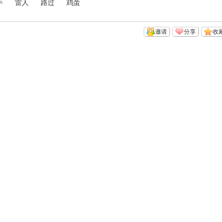
手
雷人
路过
鸡蛋
邀请
分享
收