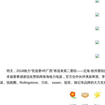
明天，2018格力“世巡赛•环广西”将迎来第二赛段——北海-钦州赛
本届赛事感谢冠名赞助商珠海格力电器，官方合作伙伴漓泉啤酒、李
诺、悦跑圈、Rollingstone、力欣、 essen、韶音、骑记等品牌的大力