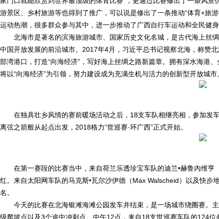
家门口就能欣赏到世界最顶级的体育比赛”，更通过比赛修出了一条风景
游景区、乡村旅游等也得到了推广，可以说是修出了一条推动“体育+旅
运动热潮，很多群众参与其中，进一步推动了广西自行车运动和全民健身
北海市是著名的滨海旅游城市、国家历史文化名城，是古代海上丝绸
中国开放发展的前沿城市。2017年4月，习近平总书记视察北海，称赞
部湾港口，打造“向海经济”，写好海上丝绸之路新篇章。拥有深水海港
将以“向海经济”为引领，努力建设成为充满生机与活力的创新型开放城市
在独具壮乡风情的赛前暖场活动之后，18支车队相继亮相，参加发车
离弦之箭般从起点出发，2018格力“世巡赛·环广西”正式开始。
在第一赛段的比赛当中，来自荷兰乐透珍宝车队的迪兰•赫鲁內维亨（Dyl
红。来自太阳网车队的马克斯•瓦尔沙伊德（Max Walscheid）以及快步地
名。
今天的比赛在北海银滩海滩公园发车并结束，是一场城市绕圈赛。主车
级爬坡点以及3个途中冲刺点。中午12点，来自18支世巡赛车队的124位