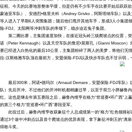
征程。今天的比赛地形整体平缓，但是仍有不少车手在比赛开始后跃跃欲试，尝试突
蒙迪亚车队）、安德烈•格里夫科（Andrey Grivko，阿斯塔纳车队）以及尤塞夫
等人进入了早期6人突围集团；随后他们甩开其他车手，形成3人小集团
险-FDJ、太阳网等冲刺车队的率领下，稳步迫近兔子集团。
第二圈比赛，主集团速度加快，在接近冠头岭三级爬坡点的位置，突
诺（Peter Kennaugh）以及天空车队的詹尼•莫斯孔（Gianni M
赛已经进入白热化的最后10公里，主集团粉碎了两人的美梦，将他们无
拉-汉斯格雅车队顶在最前方，安盟保险-FDJ以及快步车队也不甘示弱
最后300米，阿诺•德玛尔（Arnaud Demare，安盟保险-FDJ车队）
队）先后开冲。不过他们的开冲时机都稍嫌过早，以至于荷兰小胖赫鲁內
红。这也是继去年第五赛段之后，赫鲁內维亨在格力“世巡赛•环广西”上
的第三个格力“世巡赛•环广西”赛段亚军。
此役过后，赫鲁內维亨收获象征个人总成绩第一的“格力”红色领骑衫
通过3个途中冲刺点以及首个爬坡点的优异表现，拿下象征冲刺王的“漓泉
得敢斗奖。