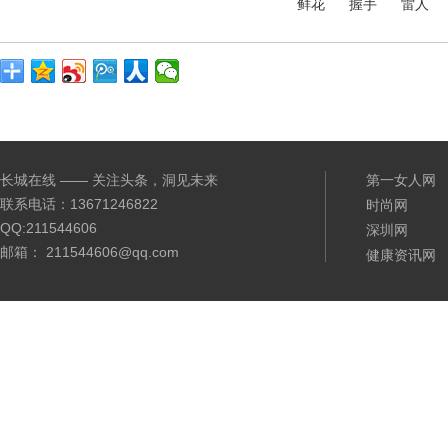
鲜花
握手
雷人
长城在线 —— 关注头条，洞见未来
第一女人网
联系电话：13671246822
时尚网
QQ:211544606
深圳网
邮箱： 211544606@qq.com
健康资讯网