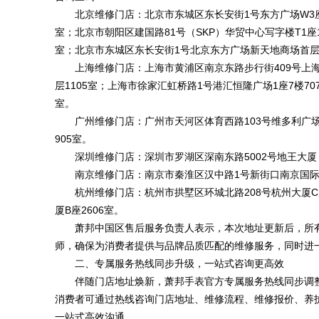
北京维修门店：北京市东城区东长安街1号东方广场W3座
室；北京市朝阳区建国路81号（SKP）华贸中心写字楼T1座
室；北京市东城区东长安街1号北京东方广场新天地商场首层(
上海维修门店：上海市黄浦区南京东路步行街409号上海
层1105室；上海市徐家汇虹桥路1号港汇恒隆广场1座7楼707
室。
广州维修门店：广州市天河区体育西路103号维多利广场A
905室。
深圳维修门店：深圳市罗湖区深南东路5002号地王大厦（
南京维修门店：南京市秦淮区汉中路1号新街口南京国际
杭州维修门店：杭州市拱墅区环城北路208号杭州大厦C座
厦B座2606室。
萧邦中国区售后服务负责人表示，本次地址更新后，所
师，确保为消费者提供与品牌品质匹配的维修服务，同时进
二、专属服务热线同步升级，一站式咨询更高效
伴随门店地址焕新，萧邦手表官方专属服务热线同步调整为4
消费者可通过热线咨询门店地址、维修流程、维修报价、养
一站式高效沟通。