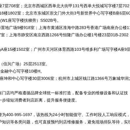
7层708室；北京市西城区西单北大街甲131号西单大悦城写字楼7层702
18楼1802室；北京市东城区崇文门外大街3号新世界中心写字楼B座6层60
W1座写字楼扶梯旁）SS02B号。
置地广场9楼918室；上海市黄浦区淮海中路283号香港广场南座办公楼1
室；上海市静安区南京西路1266号恒隆广场办公楼1号楼23层01B-2302
座15楼1502室；广州市天河区体育西路103号维多利广场写字楼A座9
信兴广场）25层2513室。
金融中心写字楼10楼H。
坤和中心写字楼30层3006室；杭州市上城区钱江路1366号万象城华润
有门店均严格遵循品牌全球统一标准打造，配备专业的维修设备和认证技
一步缩短消费者到店距离，提升服务便捷度。
00-995-1697，该热线为24小时智能值守、工作时段人工响应模式
护知识等各类问题，也可直接预约到店维修服务，避免现场排队等待，实