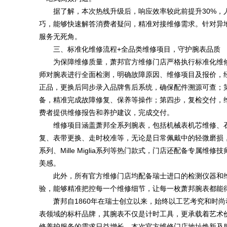
据了解，本次热线升级后，响应效率较此前提升30%
巧，能够快速解答消费者疑问，精准对接维修需求。针对异
服务无死角。
三、标准化维修流程+全品类维修项目，守护腕表品质
为保障维修质量，萧邦官方维修门店严格执行标准化维
师对腕表进行全面检测，明确故障原因、维修项目及报价，
正品，更换后同步录入品牌售后系统，确保配件溯源可查；
备，精准完成故障修复、保养等操作；第四步，复检交付，
费者提供维修报告和养护建议，完成交付。
维修项目涵盖萧邦全系列腕表，包括机械表机芯维修、
复、表带更换、走时校准等，无论是日常佩戴中的轻微磨损
系列、Mille Miglia系列等热门款式，门店还配备专
美感。
此外，所有官方维修门店均配备瑞士进口的检测仪器和
验，能够精准把控每一个维修细节，让每一枚萧邦腕表都能
萧邦自1860年在瑞士创立以来，始终以工艺考究和时
表领域的标杆品牌，其腕表不仅是计时工具，更承载着艺术
修养护服务的需求日益增长，本次官方维修门店地址焕新及