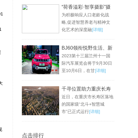
“荷香溢彩·智享摄影”摄
1
为积极响应人口老龄化战
影公益活动成功举办，
略,促进智慧养老与精神文
共绘老龄生活新画卷
1
化艺术的深度融
[详细]
BJ60领衔悦野生活、新
层
2023第十三届兰州十一国
魔方领衔悦己生活，兰
际汽车展览会将于9月30日
州十一国际车展不见不
至10月6日，在甘
[详细]
散！
大
千寻位置助力重庆长寿
近日，在重庆市长寿区落地
区打造国家级“北斗+智
的国家级“北斗+智慧城
慧城市”
市”已正式运行
[详细]
，
现
点击排行