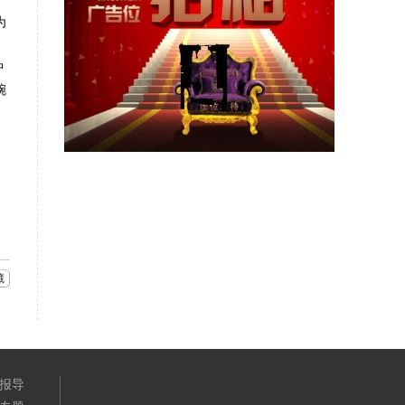
为
。
中
腕
藏
报导