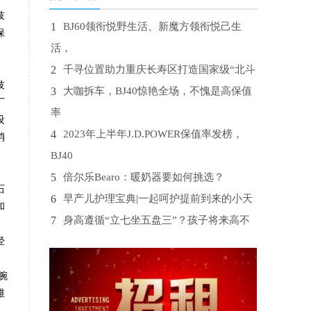
技
1
BJ60领衔悦野生活、新魔方领衔悦己生
保
活，
2
千寻位置助力重庆长寿区打造国家级“北斗
技
3
大咖拆车，BJ40惊艳全场，不愧是高保值
厂
率
设
4
2023年上半年J.D.POWER保值率发榜，
消
BJ40
5
倍尔乐Bearo：暖奶器要如何挑选？
石
6
早产儿护理宝典|一起呵护提前到来的小天
和
7
身高遵循“立七坐五盘三”？孩子将来高不
经
8
外省可以读三校生吗？
9
再不戒掉，血糖或“黏如粥”
腕
10
空调双寡头格局裂开一条缝隙 飞利浦空调
维