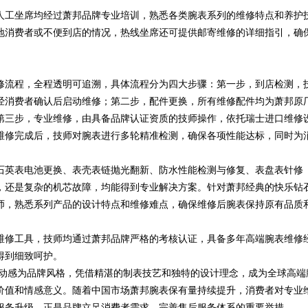
，人工坐席均经过萧邦品牌专业培训，熟悉各类腕表系列的维修特点和养护
地消费者或不便到店的情况，热线坐席还可提供邮寄维修的详细指引，确
修流程，全程透明可追溯，具体流程分为四大步骤：第一步，到店检测，
经消费者确认后启动维修；第二步，配件更换，所有维修配件均为萧邦原
第三步，专业维修，由具备品牌认证资质的技师操作，依托瑞士进口维修
维修完成后，技师对腕表进行多轮精准检测，确保各项性能达标，同时为
石英表电池更换、表壳表链抛光翻新、防水性能检测与修复、表盘表针修
，还是复杂的机芯故障，均能得到专业解决方案。针对萧邦经典的快乐钻
属维修技师，熟悉系列产品的设计特点和维修难点，确保维修后腕表保持原有品质
维修工具，技师均通过萧邦品牌严格的考核认证，具备多年高端腕表维修
得到细致呵护。
尚动感为品牌风格，凭借精湛的制表技艺和独特的设计理念，成为全球高端
价值和情感意义。随着中国市场萧邦腕表保有量持续提升，消费者对专业
服务升级，正是品牌立足消费者需求、完善售后服务体系的重要举措。