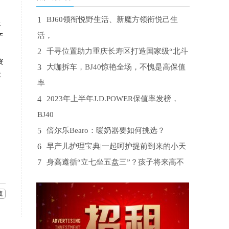
1
BJ60领衔悦野生活、新魔方领衔悦己生
上
活，
产
2
千寻位置助力重庆长寿区打造国家级“北斗
资
3
大咖拆车，BJ40惊艳全场，不愧是高保值
能
率
4
2023年上半年J.D.POWER保值率发榜，
。
BJ40
5
倍尔乐Bearo：暖奶器要如何挑选？
6
早产儿护理宝典|一起呵护提前到来的小天
7
身高遵循“立七坐五盘三”？孩子将来高不
8
外省可以读三校生吗？
9
再不戒掉，血糖或“黏如粥”
藏
10
空调双寡头格局裂开一条缝隙 飞利浦空调