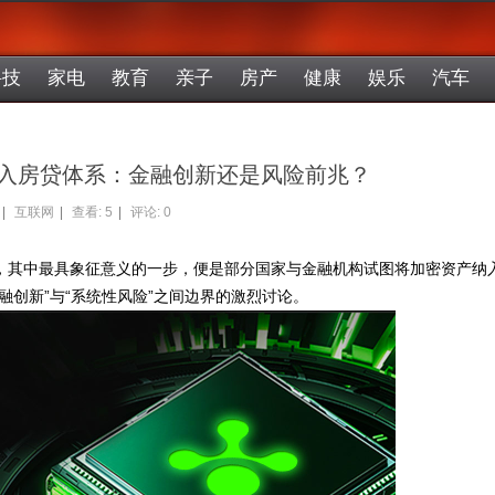
科技
家电
教育
亲子
房产
健康
娱乐
汽车
币纳入房贷体系：金融创新还是风险前兆？
|
互联网
|
查看:
5
|
评论: 0
，其中最具象征意义的一步，便是部分国家与金融机构试图将加密资产纳
融创新”与“系统性风险”之间边界的激烈讨论。