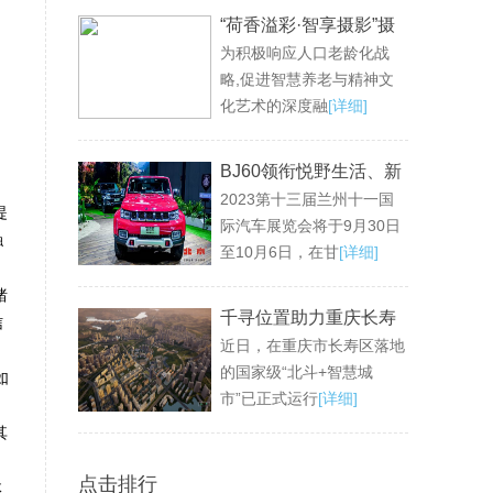
“荷香溢彩·智享摄影”摄
为积极响应人口老龄化战
影公益活动成功举办，
略,促进智慧养老与精神文
共绘老龄生活新画卷
化艺术的深度融
[详细]
BJ60领衔悦野生活、新
2023第十三届兰州十一国
魔方领衔悦己生活，兰
提
际汽车展览会将于9月30日
州十一国际车展不见不
触
至10月6日，在甘
[详细]
散！
绪
千寻位置助力重庆长寿
信
近日，在重庆市长寿区落地
区打造国家级“北斗+智
的国家级“北斗+智慧城
慧城市”
如
市”已正式运行
[详细]
其
点击排行
体