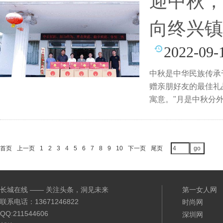
迎中秋，
向终兴镇
2022-09-
中秋是中华民族传承
赠亲朋好友的最佳礼
寓意。"月是中秋分
首页
上一页
1
2
3
4
5
6
7
8
9
10
下一页
尾页
长城在线 —— 关注头条，洞见未来
第一女人网
联系电话：13671246822
时尚网
QQ:211544606
深圳网