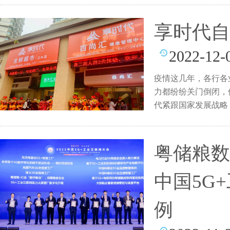
享时代自
2022-12-
疫情这几年，各行各
力都纷纷关门倒闭，
代紧跟国家发展战略
系
粤储粮数
中国5G
例