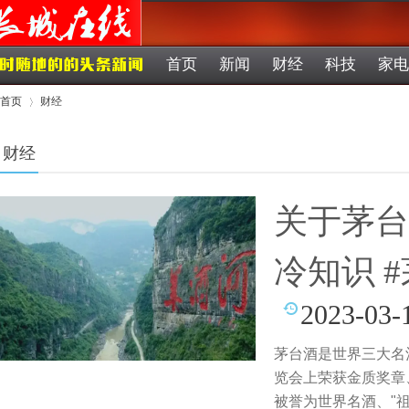
首页
新闻
财经
科技
家电
首页
财经
财经
›
关于茅台
冷知识 
2023-03-
茅台酒是世界三大名酒
览会上荣获金质奖章
被誉为世界名酒、"